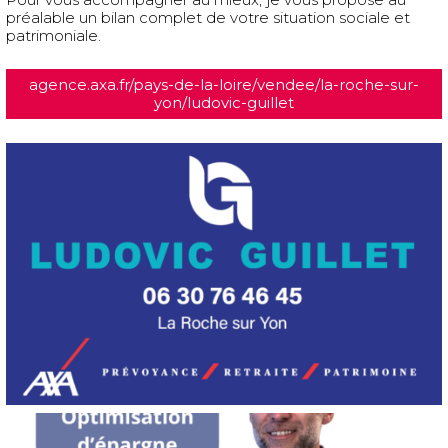
préalable un bilan complet de votre situation sociale et
patrimoniale.
agence.axa.fr/pays-de-la-loire/vendee/la-roche-sur-
yon/ludovic-guillet